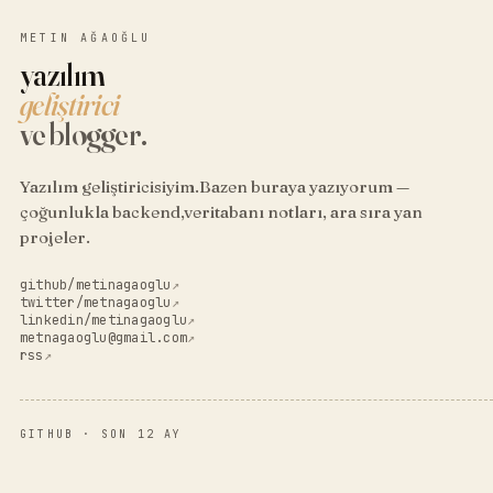
METIN AĞAOĞLU
yazılım
geliştirici
ve blogger.
Yazılım geliştiricisiyim.Bazen buraya yazıyorum —
çoğunlukla backend,veritabanı notları, ara sıra yan
projeler.
github/metinagaoglu
↗
twitter/metnagaoglu
↗
linkedin/metinagaoglu
↗
metnagaoglu@gmail.com
↗
rss
↗
GITHUB · SON 12 AY