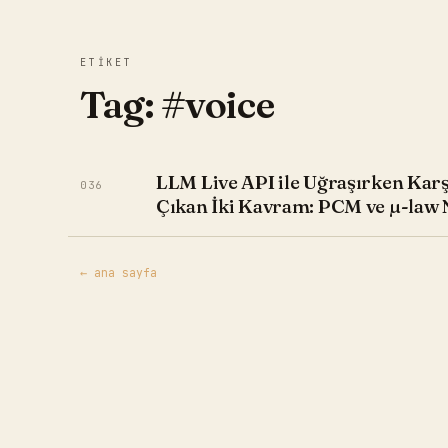
ETİKET
Tag:
#voice
LLM Live API ile Uğraşırken Kar
036
Çıkan İki Kavram: PCM ve µ-law 
← ana sayfa