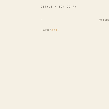
GITHUB · SON 12 AY
—
40 repo
koyu
/
açık