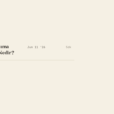
şıma
Jun 11 '26
5dk
Nedir?