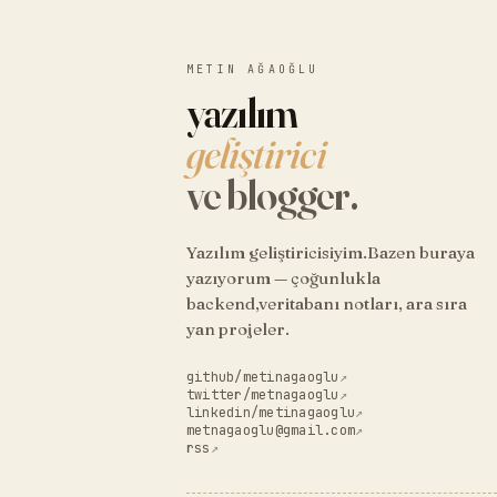
METIN AĞAOĞLU
yazılım
geliştirici
ve blogger.
Yazılım geliştiricisiyim.Bazen buraya
yazıyorum — çoğunlukla
backend,veritabanı notları, ara sıra
yan projeler.
github/metinagaoglu
↗
twitter/metnagaoglu
↗
linkedin/metinagaoglu
↗
metnagaoglu@gmail.com
↗
rss
↗