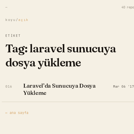
—
40 repo
koyu
/
açık
ETİKET
Tag:
laravel sunucuya
dosya yükleme
Laravel’da Sunucuya Dosya
016
Mar 06 '17
Yükleme
← ana sayfa