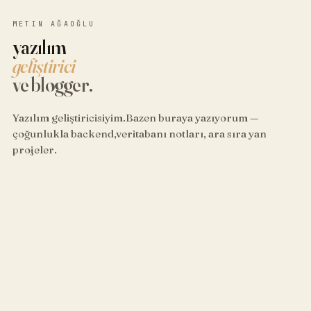
METIN AĞAOĞLU
yazılım
geliştirici
ve blogger.
Yazılım geliştiricisiyim.Bazen buraya yazıyorum —
çoğunlukla backend,veritabanı notları, ara sıra yan
projeler.