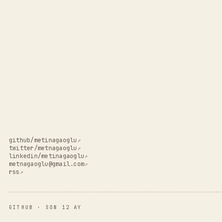
github/metinagaoglu
↗
twitter/metnagaoglu
↗
linkedin/metinagaoglu
↗
metnagaoglu@gmail.com
↗
rss
↗
GITHUB · SON 12 AY